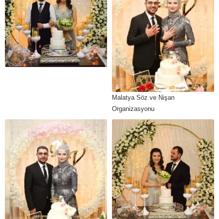
Malatya Söz ve Nişan
Organizasyonu