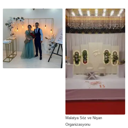
Malatya Söz ve Nişan
Organizasyonu