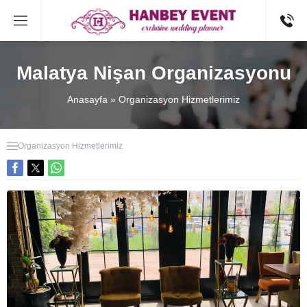
Malatya Nişan Organizasyonu
Anasayfa
»
Organizasyon Hizmetlerimiz
Organizasyon Hizmetlerimiz