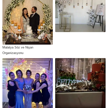
Malatya Söz ve Nişan
Organizasyonu