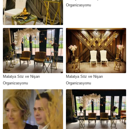
Organizasyonu
Malatya Söz ve Nişan
Malatya Söz ve Nişan
Organizasyonu
Organizasyonu