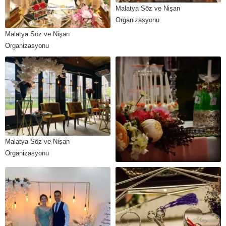
Malatya Söz ve Nişan
Organizasyonu
Malatya Söz ve Nişan
Organizasyonu
Malatya Söz ve Nişan
Organizasyonu